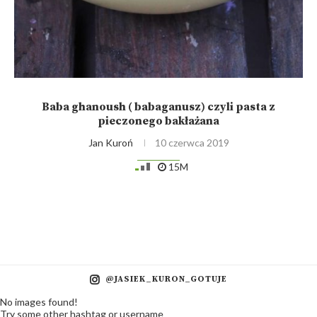
Baba ghanoush ( babaganusz) czyli pasta z
pieczonego bakłażana
Jan Kuroń
10 czerwca 2019
15M
@JASIEK_KURON_GOTUJE
No images found!
Try some other hashtag or username