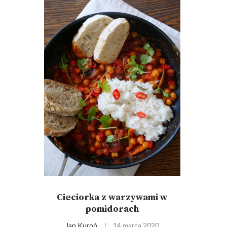
Cieciorka z warzywami w
pomidorach
Jan Kuroń
14 marca 2020