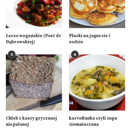
Leczo wegańskie (Post dr
Placki na jogurcie i
Dąbrowskiej)
sodzie
5
6
Chleb z kaszy gryczanej
kartoflanka czyli zupa
niepalonej
ziemniaczana