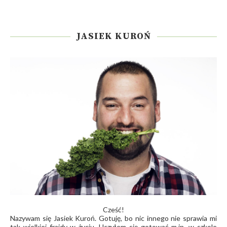
JASIEK KUROŃ
Cześć!
Nazywam się Jasiek Kuroń. Gotuję, bo nic innego nie sprawia mi
tak wielkiej frajdy w życiu. Uczyłem się gotować m.in. w szkole