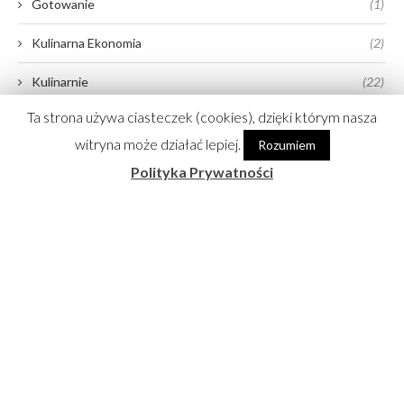
Gotowanie
(1)
Kulinarna Ekonomia
(2)
Kulinarnie
(22)
Ta strona używa ciasteczek (cookies), dzięki którym nasza
Media
(11)
witryna może działać lepiej.
Rozumiem
Wideo
(13)
Polityka Prywatności
Życiowo
(10)
@JASIEK_KURON_GOTUJE
No images found!
Try some other hashtag or username