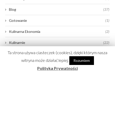
Blog
(37)
Gotowanie
(1)
Kulinarna Ekonomia
(2)
Kulinarnie
(22)
Ta strona używa ciasteczek (cookies), dzięki którym nasza
Media
(11)
witryna może działać lepiej.
Rozumiem
Wideo
(13)
Polityka Prywatności
Życiowo
(10)
@JASIEK_KURON_GOTUJE
No images found!