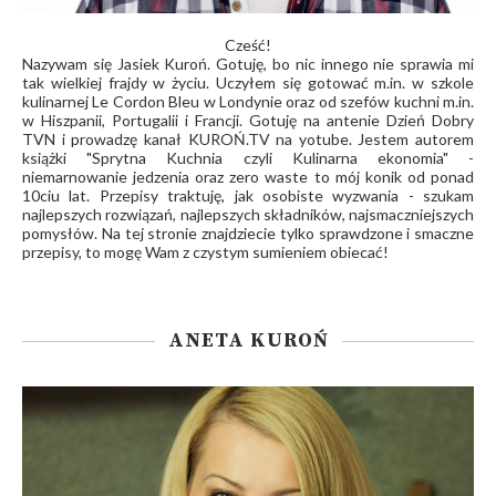
Cześć!
Nazywam się Jasiek Kuroń. Gotuję, bo nic innego nie sprawia mi
tak wielkiej frajdy w życiu. Uczyłem się gotować m.in. w szkole
kulinarnej Le Cordon Bleu w Londynie oraz od szefów kuchni m.in.
w Hiszpanii, Portugalii i Francji. Gotuję na antenie Dzień Dobry
TVN i prowadzę kanał
KUROŃ.TV
na yotube. Jestem autorem
książki "Sprytna Kuchnia czyli Kulinarna ekonomia" -
niemarnowanie jedzenia oraz zero waste to mój konik od ponad
10ciu lat. Przepisy traktuję, jak osobiste wyzwania - szukam
najlepszych rozwiązań, najlepszych składników, najsmaczniejszych
pomysłów. Na tej stronie znajdziecie tylko sprawdzone i smaczne
przepisy, to mogę Wam z czystym sumieniem obiecać!
ANETA KUROŃ