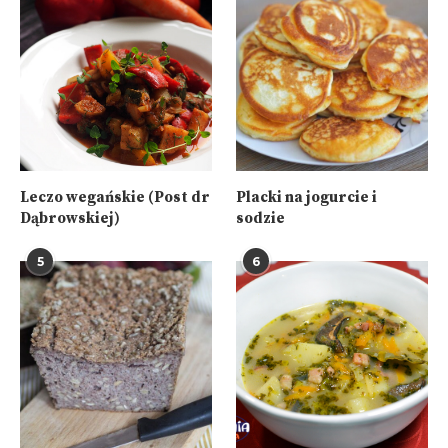
Leczo wegańskie (Post dr
Placki na jogurcie i
Dąbrowskiej)
sodzie
5
6