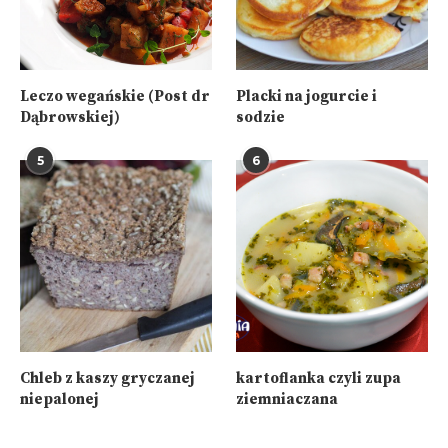
Leczo wegańskie (Post dr
Placki na jogurcie i
Dąbrowskiej)
sodzie
5
6
Chleb z kaszy gryczanej
kartoflanka czyli zupa
niepalonej
ziemniaczana