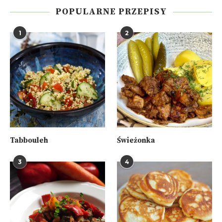
POPULARNE PRZEPISY
1
2
Tabbouleh
Świeżonka
3
4