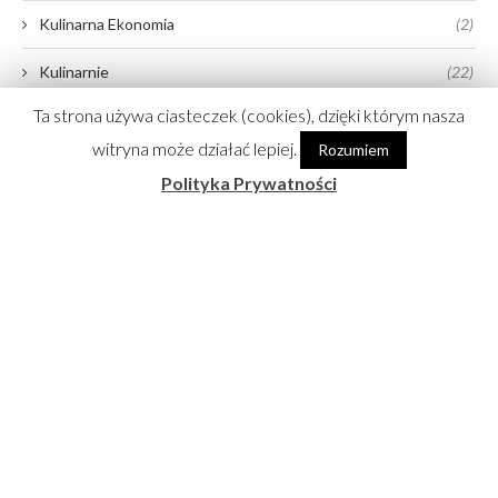
Kulinarna Ekonomia
(2)
Kulinarnie
(22)
Ta strona używa ciasteczek (cookies), dzięki którym nasza
Media
(11)
witryna może działać lepiej.
Rozumiem
Wideo
(13)
Polityka Prywatności
Życiowo
(10)
@JASIEK_KURON_GOTUJE
No images found!
Try some other hashtag or username
Partnerzy