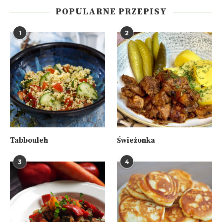
POPULARNE PRZEPISY
1
2
Tabbouleh
Świeżonka
3
4