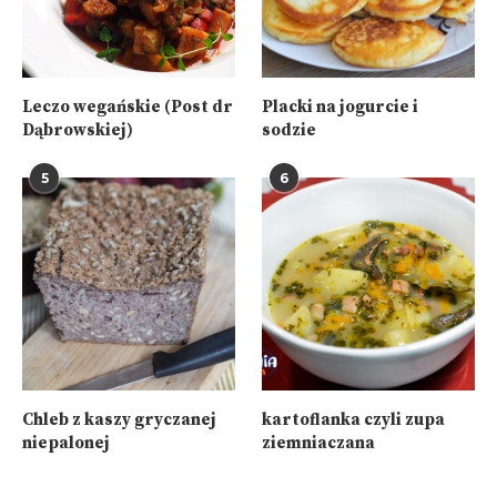
Leczo wegańskie (Post dr
Placki na jogurcie i
Dąbrowskiej)
sodzie
5
6
Chleb z kaszy gryczanej
kartoflanka czyli zupa
niepalonej
ziemniaczana