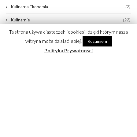
Kulinarna Ekonomia
(2)
Kulinarnie
(22)
Ta strona używa ciasteczek (cookies), dzięki którym nasza
Media
(11)
witryna może działać lepiej.
Rozumiem
Wideo
(13)
Polityka Prywatności
Życiowo
(10)
@JASIEK_KURON_GOTUJE
No images found!
Try some other hashtag or username
Partnerzy