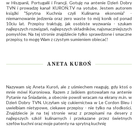
w Hiszpanii, Portugalii i Francji. Gotuję na antenie Dzień Dobry
TVN i prowadzę kanał
KUROŃ.TV
na yotube. Jestem autorem
książki "Sprytna Kuchnia czyli Kulinarna ekonomia" -
niemarnowanie jedzenia oraz zero waste to mój konik od ponad
10ciu lat. Przepisy traktuję, jak osobiste wyzwania - szukam
najlepszych rozwiązań, najlepszych składników, najsmaczniejszych
pomysłów. Na tej stronie znajdziecie tylko sprawdzone i smaczne
przepisy, to mogę Wam z czystym sumieniem obiecać!
ANETA KUROŃ
Nazywam się Aneta Kuroń, ale z uśmiechem reaguję, gdy ktoś o
mnie mówi Kuroniowa. Razem z Jaśkiem gotowałam na antenie
Pytanie na Śniadanie, a obecnie powoli wracam na ekrany m.in. w
Dzień Dobry TVN. Uczyłam się cukiernictwa w Le Cordon Bleu i
uwielbiam nietypowe, ciekawe przepisy - nie tylko na słodkości.
Znajdziecie je na tej stronie wraz z przepisami na desery z
najlepszych szkół kulinarnych i przekazane przez świetnych
szefów kuchni oraz moje patenty na sprytną kuchnię