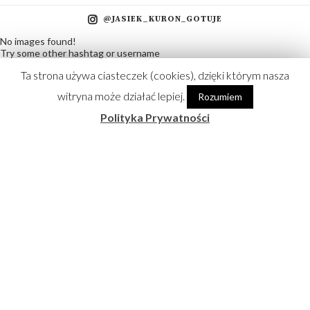
@JASIEK_KURON_GOTUJE
No images found!
Try some other hashtag or username
Ta strona używa ciasteczek (cookies), dzięki którym nasza
Partnerzy
witryna może działać lepiej.
Rozumiem
Polityka Prywatności
@2018 - kuron.com |
Projektowanie stron www
|
Polityka Prywatności
POWRÓT NA GÓRĘ