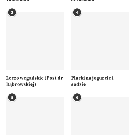
3
4
Leczo wegańskie (Post dr
Placki na jogurcie i
Dąbrowskiej)
sodzie
5
6