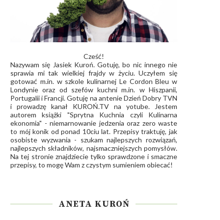
Cześć!
Nazywam się Jasiek Kuroń. Gotuję, bo nic innego nie
sprawia mi tak wielkiej frajdy w życiu. Uczyłem się
gotować m.in. w szkole kulinarnej Le Cordon Bleu w
Londynie oraz od szefów kuchni m.in. w Hiszpanii,
Portugalii i Francji. Gotuję na antenie Dzień Dobry TVN
i prowadzę kanał
KUROŃ.TV
na yotube. Jestem
autorem książki "Sprytna Kuchnia czyli Kulinarna
ekonomia" - niemarnowanie jedzenia oraz zero waste
to mój konik od ponad 10ciu lat. Przepisy traktuję, jak
osobiste wyzwania - szukam najlepszych rozwiązań,
najlepszych składników, najsmaczniejszych pomysłów.
Na tej stronie znajdziecie tylko sprawdzone i smaczne
przepisy, to mogę Wam z czystym sumieniem obiecać!
ANETA KUROŃ