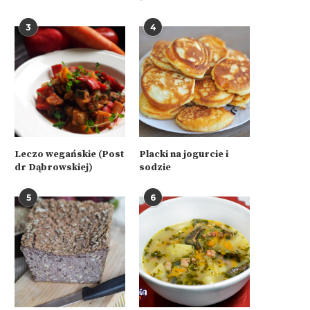
3
4
Leczo wegańskie (Post
Placki na jogurcie i
dr Dąbrowskiej)
sodzie
5
6