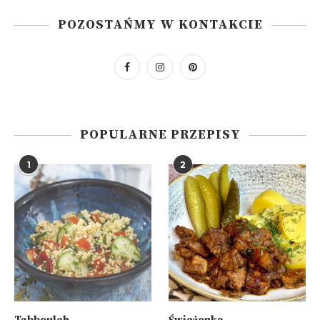
Nazywam się Aneta Kuroń, ale z uśmiechem reaguję, gdy ktoś o
mnie mówi Kuroniowa. Razem z Jaśkiem gotowałam na antenie
Pytanie na Śniadanie, a obecnie powoli wracam na ekrany m.in. w
Dzień Dobry TVN. Uczyłam się cukiernictwa w Le Cordon Bleu i
uwielbiam nietypowe, ciekawe przepisy - nie tylko na słodkości.
Znajdziecie je na tej stronie wraz z przepisami na desery z
najlepszych szkół kulinarnych i przekazane przez świetnych
szefów kuchni oraz moje patenty na sprytną kuchnię
POZOSTAŃMY W KONTAKCIE