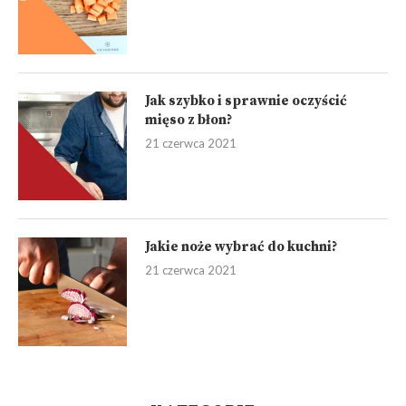
@JASIEK_KURON_GOTUJE
No images found!
Try some other hashtag or username
NAJNOWSZE WPISY
Techniki krojenia (podstawowe)
21 czerwca 2021
Jak szybko i sprawnie oczyścić
mięso z błon?