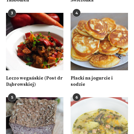
POPULARNE PRZEPISY
1
2
Tabbouleh
Świeżonka
3
4