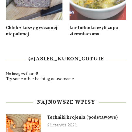
Leczo wegańskie (Post dr
Placki na jogurcie i
Dąbrowskiej)
sodzie
5
6
Chleb z kaszy gryczanej
kartoflanka czyli zupa
niepalonej
ziemniaczana