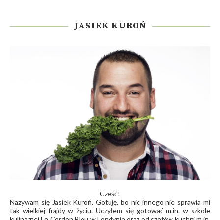
JASIEK KUROŃ
Cześć!
Nazywam się Jasiek Kuroń. Gotuję, bo nic innego nie sprawia mi
tak wielkiej frajdy w życiu. Uczyłem się gotować m.in. w szkole
kulinarnej Le Cordon Bleu w Londynie oraz od szefów kuchni m.in.