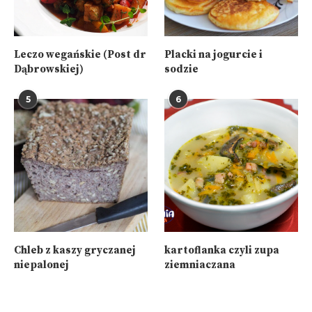
Leczo wegańskie (Post dr
Placki na jogurcie i
Dąbrowskiej)
sodzie
5
6
Chleb z kaszy gryczanej
kartoflanka czyli zupa
niepalonej
ziemniaczana