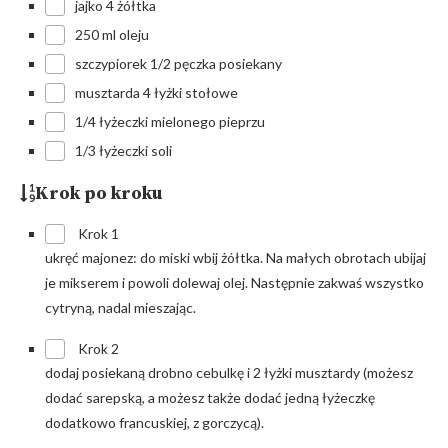
jajko 4 żółtka
250 ml oleju
szczypiorek 1/2 pęczka posiekany
musztarda 4 łyżki stołowe
1/4 łyżeczki mielonego pieprzu
1/3 łyżeczki soli
Krok po kroku
Krok 1
ukręć majonez: do miski wbij żółtka. Na małych obrotach ubijaj
je mikserem i powoli dolewaj olej. Następnie zakwaś wszystko
cytryną, nadal mieszając.
Krok 2
dodaj posiekaną drobno cebulkę i 2 łyżki musztardy (możesz
dodać sarepską, a możesz także dodać jedną łyżeczkę
dodatkowo francuskiej, z gorczycą).