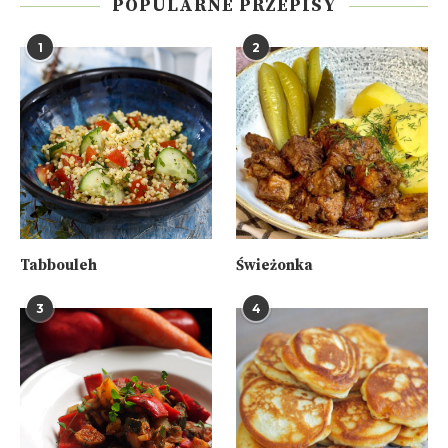
POPULARNE PRZEPISY
1
2
Tabbouleh
Świeżonka
3
4