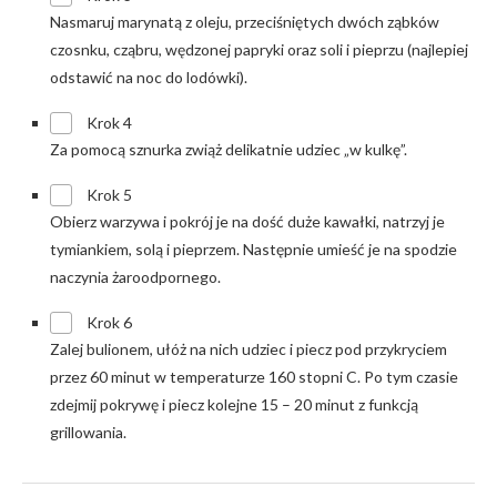
Nasmaruj marynatą z oleju, przeciśniętych dwóch ząbków
czosnku, cząbru, wędzonej papryki oraz soli i pieprzu (najlepiej
odstawić na noc do lodówki).
Krok 4
Za pomocą sznurka zwiąż delikatnie udziec „w kulkę”.
Krok 5
Obierz warzywa i pokrój je na dość duże kawałki, natrzyj je
tymiankiem, solą i pieprzem. Następnie umieść je na spodzie
naczynia żaroodpornego.
Krok 6
Zalej bulionem, ułóż na nich udziec i piecz pod przykryciem
przez 60 minut w temperaturze 160 stopni C. Po tym czasie
zdejmij pokrywę i piecz kolejne 15 – 20 minut z funkcją
grillowania.