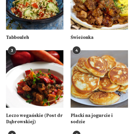
Tabbouleh
Świeżonka
3
4
Leczo wegańskie (Post dr
Placki na jogurcie i
Dąbrowskiej)
sodzie