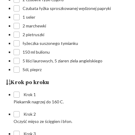
Czubata łyżka sproszkowanej wędzonej papryki
1 seler
2 marchewki
2 pietruszki
łyżeczka suszonego tymianku
150 ml bulionu
5 liści laurowych, 5 ziaren ziela angielskiego
Sól, pieprz
Krok po kroku
Krok 1
Piekarnik nagrzej do 160 C.
Krok 2
Oczyść mięso ze ścięgien i błon.
Krok 3