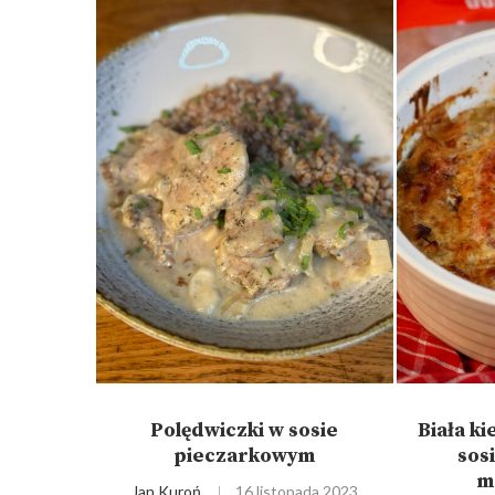
Polędwiczki w sosie
Biała k
pieczarkowym
sos
m
Jan Kuroń
16 listopada 2023