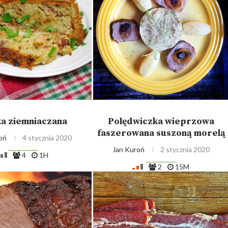
a ziemniaczana
Polędwiczka wieprzowa
faszerowana suszoną morelą
oń
4 stycznia 2020
Jan Kuroń
2 stycznia 2020
4
1H
2
15M