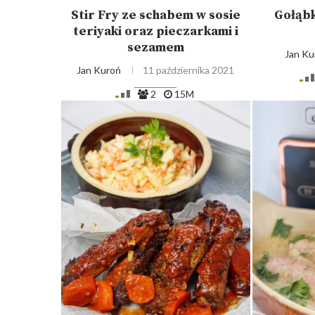
Stir Fry ze schabem w sosie
Gołąb
teriyaki oraz pieczarkami i
sezamem
Jan Ku
Jan Kuroń
11 października 2021
2
15M