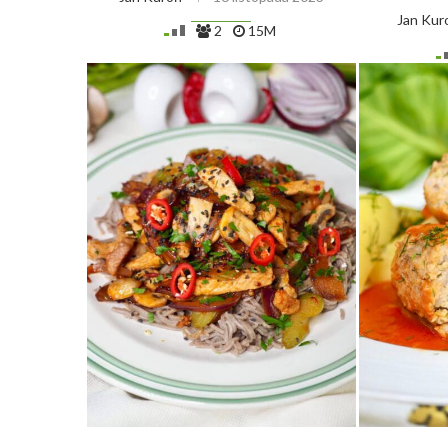
Jan Kur
2
15M