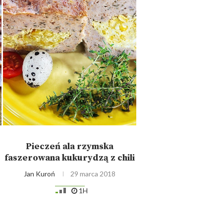
Pieczeń ala rzymska
faszerowana kukurydzą z chili
Jan Kuroń
29 marca 2018
1H