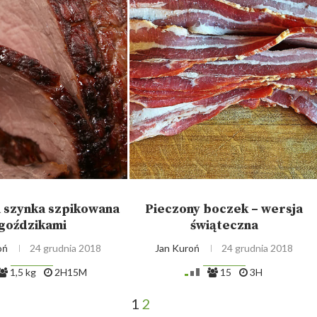
 szynka szpikowana
Pieczony boczek – wersja
goździkami
świąteczna
oń
24 grudnia 2018
Jan Kuroń
24 grudnia 2018
1,5 kg
2H15M
15
3H
1
2