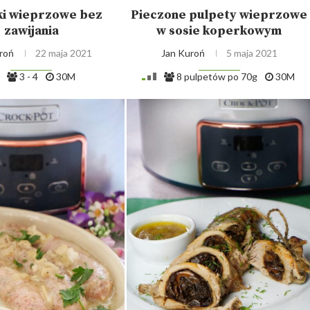
ki wieprzowe bez
Pieczone pulpety wieprzowe
zawijania
w sosie koperkowym
roń
22 maja 2021
Jan Kuroń
5 maja 2021
3 - 4
30M
8 pulpetów po 70g
30M