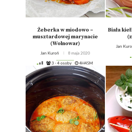
Żeberka w miodowo –
Biała kie
musztardowej marynacie
(
(Wolnowar)
Jan Kur
Jan Kuroń
8 maja 2020
3 - 4 osoby
4H45M