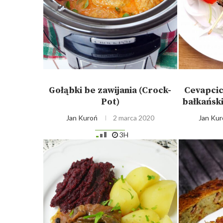
Gołąbki be zawijania (Crock-
Cevapcic
Pot)
bałkański
Jan Kuroń
2 marca 2020
Jan Kur
3H