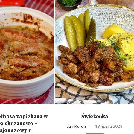
iełbasa zapiekana w
Świeżonka
ie chrzanowo –
Jan Kuroń
19 marca 2023
ajonezowym