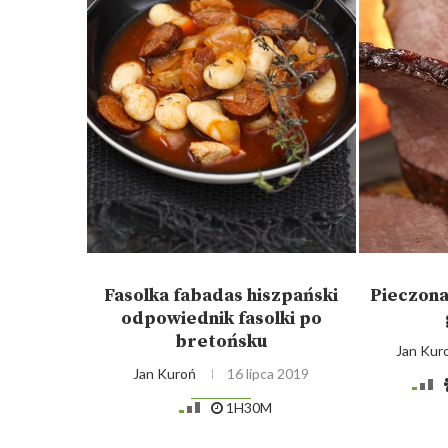
Fasolka fabadas hiszpański
Pieczona
odpowiednik fasolki po
bretońsku
Jan Kur
Jan Kuroń
16 lipca 2019
1H30M