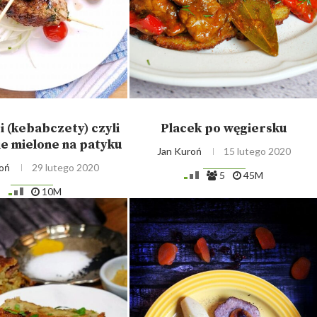
i (kebabczety) czyli
Placek po węgiersku
e mielone na patyku
Jan Kuroń
15 lutego 2020
oń
29 lutego 2020
5
45M
10M