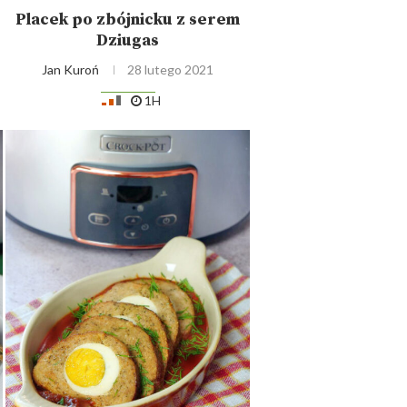
Placek po zbójnicku z serem
Dziugas
Jan Kuroń
28 lutego 2021
1H