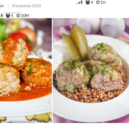
4
1H
oń
8 kwietnia 2023
4
30M