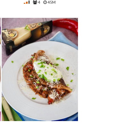
4
45M