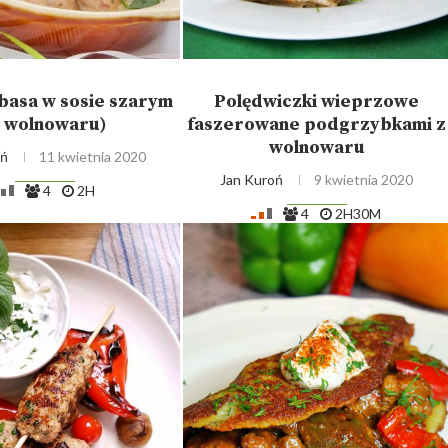
łbasa w sosie szarym
Polędwiczki wieprzowe
z wolnowaru)
faszerowane podgrzybkami z
wolnowaru
oń
11 kwietnia 2020
Jan Kuroń
9 kwietnia 2020
4
2H
4
2H30M