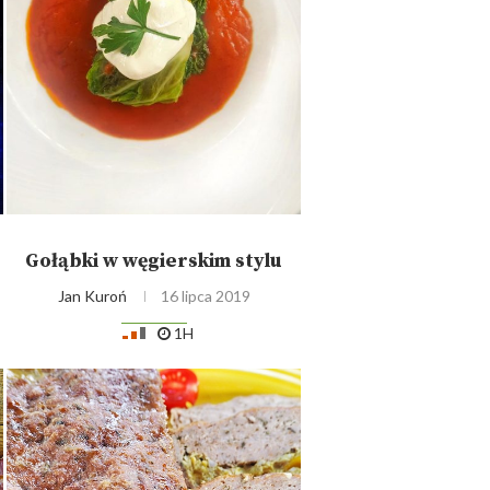
Gołąbki w węgierskim stylu
Jan Kuroń
16 lipca 2019
1H